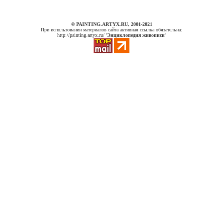
© PAINTING.ARTYX.RU, 2001-2021
При использовании материалов сайта активная ссылка обязательна:
http://painting.artyx.ru/ '
Энциклопедия живописи
'