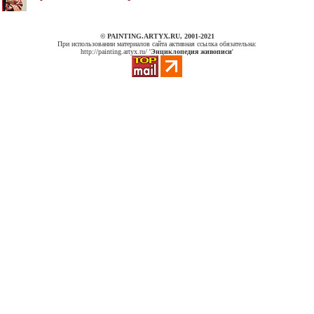
© PAINTING.ARTYX.RU, 2001-2021
При использовании материалов сайта активная ссылка обязательна:
http://painting.artyx.ru/ '
Энциклопедия живописи
'