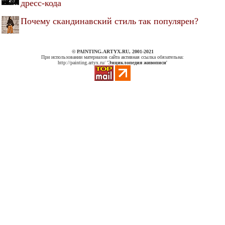
дресс-кода
Почему скандинавский стиль так популярен?
© PAINTING.ARTYX.RU, 2001-2021
При использовании материалов сайта активная ссылка обязательна:
http://painting.artyx.ru/ '
Энциклопедия живописи
'