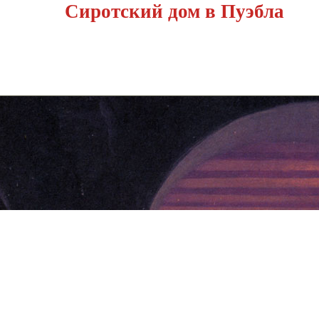
Сиротский дом в Пуэбла