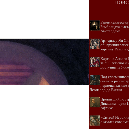
ПОИС
Ранее неизвестн
Рембрандта выста
Амстердама
Арт-дилер Ян Сик
обнаружил ранее
картину Рембран
Картина Аньоло 
за 500 лет своей
доступна публик
Под слоем живо
скалах» рассмот
первоначальные 
Леонардо да Винчи
Пропавший порт
Диккенса через 1
Африке
«Святой Иерони
оказался соврем