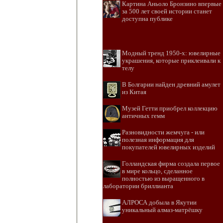
Картина Аньоло Бронзино впервые
за 500 лет своей истории станет
доступна публике
Модный тренд 1950-х: ювелирные
украшения, которые приклеивали к
телу
В Болгарии найден древний амулет
из Китая
Музей Гетти приобрел коллекцию
античных гемм
Разновидности жемчуга - или
полезная информация для
покупателей ювелирных изделий
Голландская фирма создала первое
в мире кольцо, сделанное
полностью из выращенного в
лаборатории бриллианта
АЛРОСА добыла в Якутии
уникальный алмаз-матрёшку