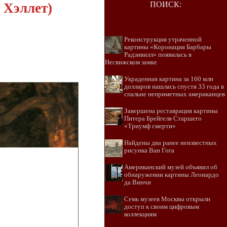
ПОИСК:
 Хэллет)
Реконструкция утраченной
картины «Коронация Барбары
Радзивилл» появилась в
Несвижском замке
Украденная картина за 160 млн
долларов нашлась спустя 33 года в
спальне неприметных американцев
Завершена реставрация картины
Питера Брейгеля Старшего
«Триумф смерти»
Найдены два ранее неизвестных
рисунка Ван Гога
Американский музей объявил об
обнаружении картины Леонардо
да Винчи
Семь музеев Москвы открыли
доступ к своим цифровым
коллекциям