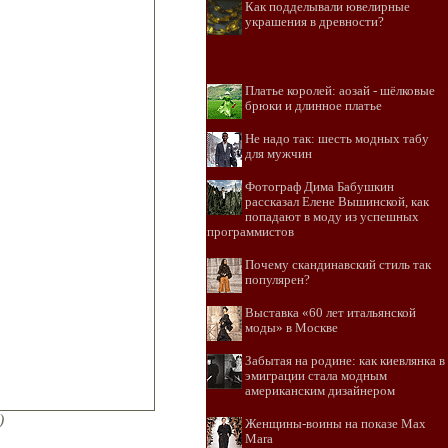
Как подделывали ювелирные
украшения в древности?
Платье королей: аозай - шёлковые
брюки и длинное платье
Не надо так: шесть модных табу
для мужчин
Фотограф Дима Бабушкин
рассказал Елене Вышинской, как
попадают в моду из успешных
программистов
Почему скандинавский стиль так
популярен?
Выставка «60 лет итальянской
моды» в Москве
Забытая на родине: как киевлянка в
эмиграции стала модным
американским дизайнером
)
Женщины-воины на показе Max
Mara