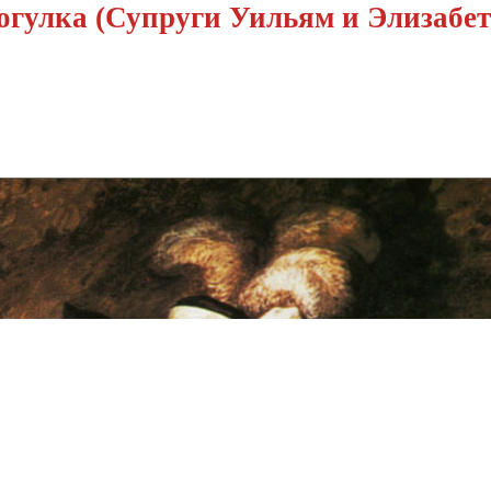
огулка (Супруги Уильям и Элизабет