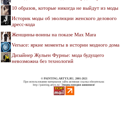
10 образов, которые никогда не выйдут из моды
Историк моды об эволюции женского делового
дресс-кода
Женщины-воины на показе Max Mara
Versace: яркие моменты в истории модного дома
Дизайнер Жульен Фурнье: мода будущего
невозможна без технологий
© PAINTING.ARTYX.RU, 2001-2021
При использовании материалов сайта активная ссылка обязательна:
http://painting.artyx.ru/ '
Энциклопедия живописи
'