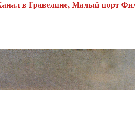
Канал в Гравелине, Малый порт Фи