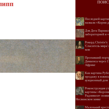
ПОИС
липп
Последней карти
назвали «Корни 
Для Дега Парижс
лабораторией и «
Рекорд Christie'
'Спаситель мира'
млн
Пропавший порт
Диккенса через 1
Африке
Как картина Рубе
продажу в южно
аукционный дом
Реконструкция у
картины «Корон
Радзивилл» появи
Несвижском замке
Маленький крест