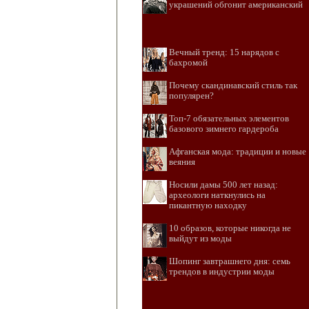
украшений обгонит американский
Вечный тренд: 15 нарядов с
бахромой
Почему скандинавский стиль так
популярен?
Топ-7 обязательных элементов
базового зимнего гардероба
Афганская мода: традиции и новые
веяния
Носили дамы 500 лет назад:
археологи наткнулись на
пикантную находку
10 образов, которые никогда не
выйдут из моды
Шопинг завтрашнего дня: семь
трендов в индустрии моды