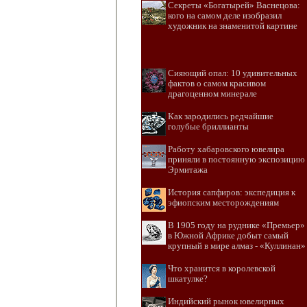
Секреты «Богатырей» Васнецова:
кого на самом деле изобразил
художник на знаменитой картине
Сияющий опал: 10 удивительных
фактов о самом красивом
драгоценном минерале
Как зародились редчайшие
голубые бриллианты
Работу хабаровского ювелира
приняли в постоянную экспозицию
Эрмитажа
История сапфиров: экспедиция к
эфиопским месторождениям
В 1905 году на руднике «Премьер»
в Южной Африке добыт самый
крупный в мире алмаз - «Куллинан»
Что хранится в королевской
шкатулке?
Индийский рынок ювелирных