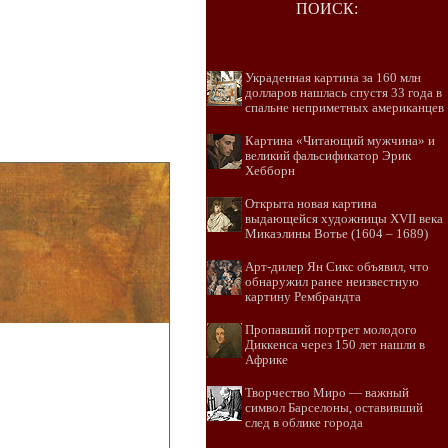
ПОИСК:
Украденная картина за 160 млн
долларов нашлась спустя 33 года в
спальне неприметных американцев
Картина «Читающий мужчина» и
великий фальсификатор Эрик
Хебборн
Открыта новая картина
выдающейся художницы XVII века
Микаэлины Вотье (1604 – 1689)
Арт-дилер Ян Сикс объявил, что
обнаружил ранее неизвестную
картину Рембрандта
Пропавший портрет молодого
Диккенса через 150 лет нашли в
Африке
Творчество Миро — важный
символ Барселоны, оставивший
след в облике города