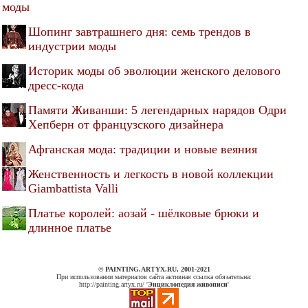
моды
Шопинг завтрашнего дня: семь трендов в
индустрии моды
Историк моды об эволюции женского делового
дресс-кода
Памяти Живанши: 5 легендарных нарядов Одри
Хепберн от французского дизайнера
Афганская мода: традиции и новые веяния
Женственность и легкость в новой коллекции
Giambattista Valli
Платье королей: аозай - шёлковые брюки и
длинное платье
© PAINTING.ARTYX.RU, 2001-2021
При использовании материалов сайта активная ссылка обязательна:
http://painting.artyx.ru/ '
Энциклопедия живописи
'