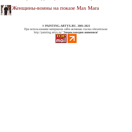
Женщины-воины на показе Max Mara
© PAINTING.ARTYX.RU, 2001-2021
При использовании материалов сайта активная ссылка обязательна:
http://painting.artyx.ru/ '
Энциклопедия живописи
'