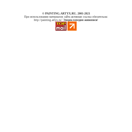
© PAINTING.ARTYX.RU, 2001-2021
При использовании материалов сайта активная ссылка обязательна:
http://painting.artyx.ru/ '
Энциклопедия живописи
'