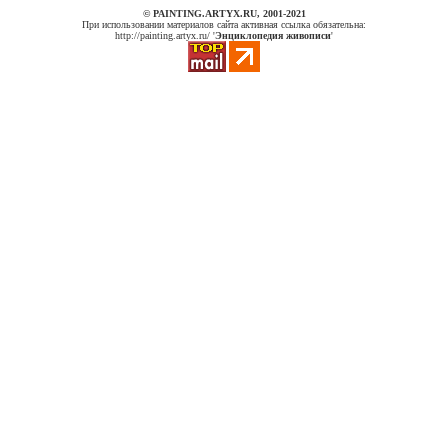
© PAINTING.ARTYX.RU, 2001-2021
При использовании материалов сайта активная ссылка обязательна:
http://painting.artyx.ru/ '
Энциклопедия живописи
'