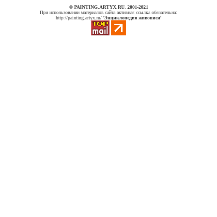
© PAINTING.ARTYX.RU, 2001-2021
При использовании материалов сайта активная ссылка обязательна:
http://painting.artyx.ru/ '
Энциклопедия живописи
'