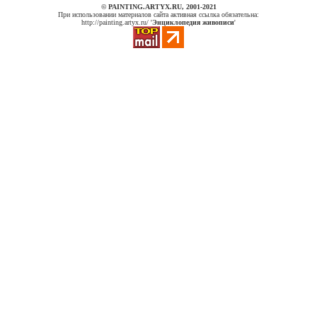
© PAINTING.ARTYX.RU, 2001-2021
При использовании материалов сайта активная ссылка обязательна:
http://painting.artyx.ru/ '
Энциклопедия живописи
'