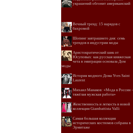
украшений обгонит американский
Вечный тренд: 15 нарядов с
бахромой
Шопинг завтрашнего дня: семь
трендов в индустрии моды
Аристократический шик от
Юсуповых: как русская княжеская
чета в эмиграции основала Дом
моды
История модного Дома Yves Saint
Laurent
Михаил Манаков: «Мода в России -
тяжёлая мужская работа»
Женственность и легкость в новой
коллекции Giambattista Valli
Самая большая коллекция
исторических костюмов собрана в
Эрмитаже