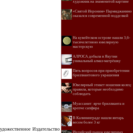
художник на знаменитой картине
«Святой Иероним» Пармиджанино
оказался современной подделкой
На кувейтском острове нашли 3,6-
тысячелетнюю ювелирную
мастерскую
АЛРОСА добыла в Якутии
уникальный алмаз-матрёшку
Пять вопросов при приобретении
бриллиантового украшения
Ювелирный этикет ношения колец:
правила, которые необходимо
соблюдать
Муассанит: ярче бриллианта и
крепче сапфира
В Калининграде нашли янтарь
весом более 3 кг
Художественное Издательство
Индийский рынок ювелирных