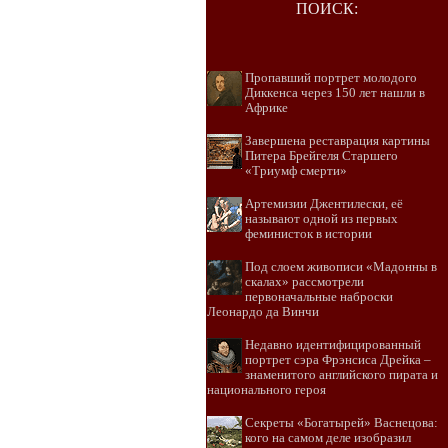
ПОИСК:
Пропавший портрет молодого
Диккенса через 150 лет нашли в
Африке
Завершена реставрация картины
Питера Брейгеля Старшего
«Триумф смерти»
Артемизии Джентилески, её
называют одной из первых
феминисток в истории
Под слоем живописи «Мадонны в
скалах» рассмотрели
первоначальные наброски
Леонардо да Винчи
Недавно идентифицированный
портрет сэра Фрэнсиса Дрейка –
знаменитого английского пирата и
национального героя
Секреты «Богатырей» Васнецова:
кого на самом деле изобразил