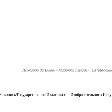
Леонардо да Винчи - Мадонна с младенцем (Мадон
ивопись/Государственное Издательство Изобразительного Искус